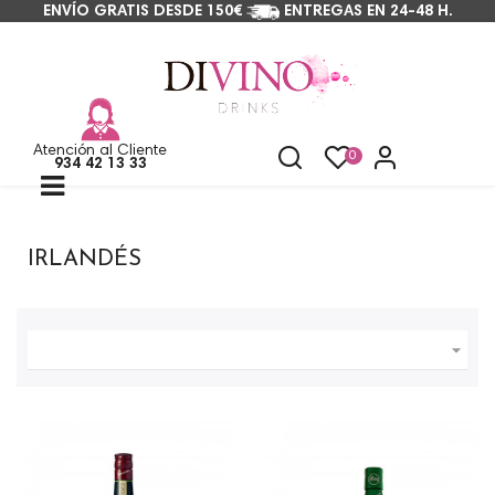
ENVÍO GRATIS DESDE 150€
ENTREGAS EN 24-48 H.
Atención al Cliente
0
934 42 13 33
Navegación
☰
de
palanca
IRLANDÉS
