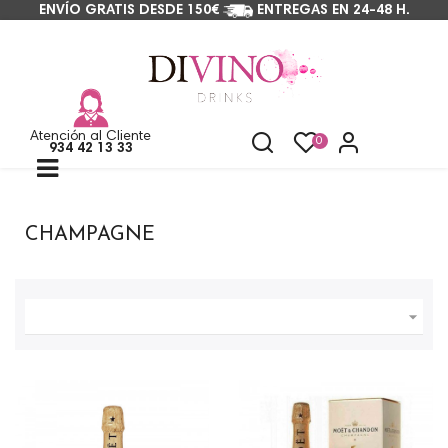
ENVÍO GRATIS DESDE 150€
ENTREGAS EN 24-48 H.
Atención al Cliente
0
934 42 13 33
Navegación
☰
de
palanca
CHAMPAGNE
