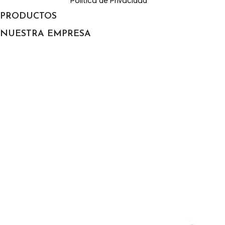
Politica de Privacidad
PRODUCTOS

NUESTRA EMPRESA

Envío
Aviso legal
Condiciones de Uso
Sobre nosotros
Pago seguro
Política de devolución
Contacte con nosotros
Mapa del sitio
Tiendas