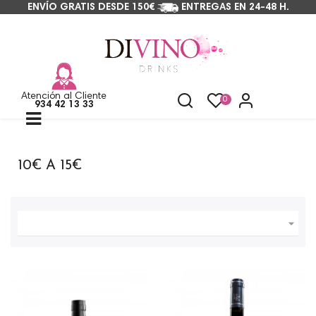
ENVÍO GRATIS DESDE 150€
ENTREGAS EN 24-48 H.
Atención al Cliente
0
934 42 13 33
Navegación
☰
de
palanca
10€ A 15€
