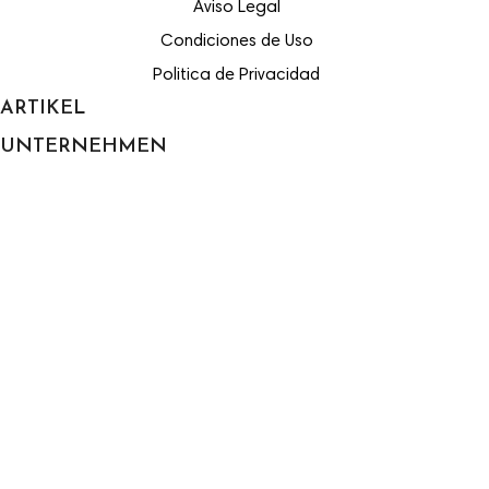
Aviso Legal
Condiciones de Uso
Politica de Privacidad
ARTIKEL

UNTERNEHMEN

Versand
Rechtlicher Hinweis
Nutzungsbedingungen
Über uns
Sichere Zahlung
Rückgabepolitik
kontaktieren Sie uns